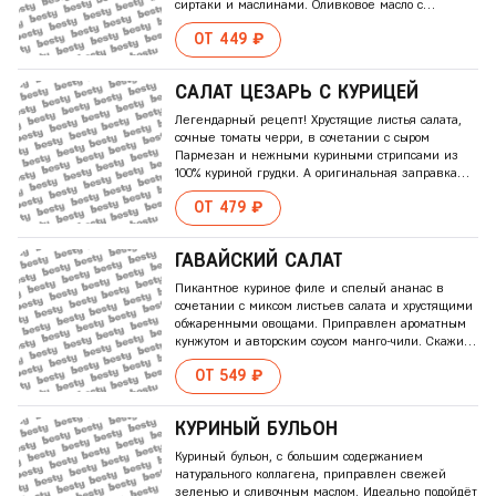
сиртаки и маслинами. Оливковое масло с
бальзамическим уксусом и немного орегано
ОТ 449 ₽
отлично доплнят палитру вкуса (приобретается
отдельно)!
САЛАТ ЦЕЗАРЬ С КУРИЦЕЙ
Легендарный рецепт! Хрустящие листья салата,
сочные томаты черри, в сочетании с сыром
Пармезан и нежными куриными стрипсами из
100% куриной грудки. А оригинальная заправка
Цезарь придаст салату классическое звучание
ОТ 479 ₽
(приобретается отдельно)!
ГАВАЙСКИЙ САЛАТ
Пикантное куриное филе и спелый ананас в
сочетании с миксом листьев салата и хрустящими
обжаренными овощами. Приправлен ароматным
кунжутом и авторским соусом манго-чили. Скажи
яркому вкусу ALOHA!
ОТ 549 ₽
КУРИНЫЙ БУЛЬОH
Куриный бульон, с большим содержанием
натурального коллагена, приправлен свежей
зеленью и сливочным маслом. Идеально подойдёт