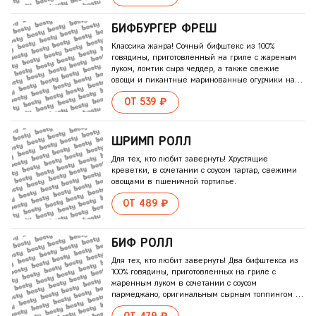
заправленной кетчупом и горчицей. Подается с
перчатками для бургера
БИФБУРГЕР ФРЕШ
Классика жанра! Сочный бифштекс из 100%
говядины, приготовленный на гриле с жареным
луком, ломтик сыра чеддер, а также свежие
овощи и пикантные маринованные огурчики на
поджаренной булочке, заправленной
ОТ 539 ₽
оригинальным соусом, кетчупом и горчицей.
ШРИМП РОЛЛ
Для тех, кто любит завернуть! Хрустящие
креветки, в сочетании с соусом тартар, свежими
овощами в пшеничной тортилье.
ОТ 489 ₽
БИФ РОЛЛ
Для тех, кто любит завернуть! Два бифштекса из
100% говядины, приготовленных на гриле с
жаренным луком в сочетании с соусом
пармеджано, оригинальным сырным топпингом и
свежими овощами в пшеничной тортилье.