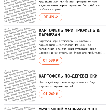
Хрустящие ломтики батата, приправленные
выдержанным сыром пармезан. Попробуйте с
любимым соусом!
ОТ 419 ₽
КАРТОФЕЛЬ ФРИ ТРЮФЕЛЬ &
ПАРМЕЗАH
Картофель фри с трюфельным маслом и
пармезаном — хит сезона! Изысканное
дополнение к фирменным бургерам! Также
идеален и как отдельное блюдо для любителей
европейской кухни.
ОТ 389 ₽
КАРТОФЕЛЬ ПО-ДЕРЕВЕНСКИ
Настоящий картофель по-деревенски. Еще
вкуснее с сырным соусом!
ОТ 269 ₽
ХРУСТЯЩИЙ ХАШБРАУН 2 ШТ