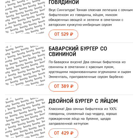
ГОВЯДИНОЙ
Вкус Сингапура! Тонкая слоеная лепешка с сочным
бифштексом из говядины, яйцом, миксом
обжаренных овощей и зелени в сочетании с
авторским кунжутно-имбирным соусом
ОТ 529 ₽
БАВАРСКИЙ БУРГЕР СО
СВИНИНОЙ
По-Баварски вкусно! Два сочных бифштекса из
свинины в сочетании с красным луком,
хрустящими маринованными огурчиками и сыром
Эмменталь, приправленные соусом барбекю
ОТ 389 ₽
ДВОЙНОЙ БУРГЕР С ЯЙЦОМ
Классика! Два сочных бифштекса из 100%
говядины, сливочный сыр чеддер, хорошо
прожаренное яйцо на булочке, щедро
заправленной кетчупом
ОТ 429 ₽