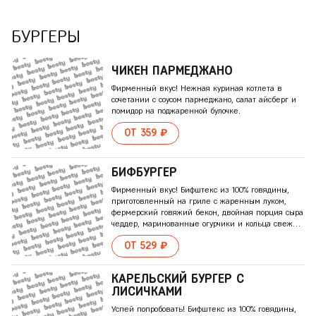
перчатками для бургера
БУРГЕРЫ
ЧИКЕH ПАРМЕДЖАНО
Фирменный вкус! Нежная куриная котлета в
сочетании с соусом пармеджано, салат айсберг и
помидор на поджаренной булочке.
ОТ 359 ₽
БИФБУРГЕР
Фирменный вкус! Бифштекс из 100% говядины,
приготовленный на гриле с жаренным луком,
фермерский говяжий бекон, двойная порция сыра
чеддер, маринованные огурчики и кольца свежего
красного лука на поджаренной булочке, щедро
ОТ 529 ₽
заправленной кетчупом и горчицей.
КАРЕЛЬСКИЙ БУРГЕР С
ЛИСИЧКАМИ
Успей попробовать! Бифштекс из 100% говядины,