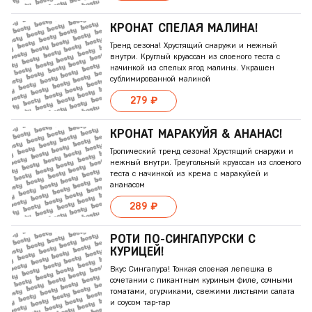
КРОНАТ СПЕЛАЯ МАЛИНА!
Тренд сезона! Хрустящий снаружи и нежный
внутри. Круглый круассан из слоеного теста с
начинкой из спелых ягод малины. Украшен
сублимированной малиной
279 ₽
КРОНАТ МАРАКУЙЯ & АНАНАС!
Тропический тренд сезона! Хрустящий снаружи и
нежный внутри. Треугольный круассан из слоеного
теста с начинкой из крема с маракуйей и
ананасом
289 ₽
РОТИ ПО-СИНГАПУРСКИ С
КУРИЦЕЙ!
Вкус Сингапура! Тонкая слоеная лепешка в
сочетании с пикантным куриным филе, сочными
томатами, огурчиками, свежими листьями салата
и соусом тар-тар