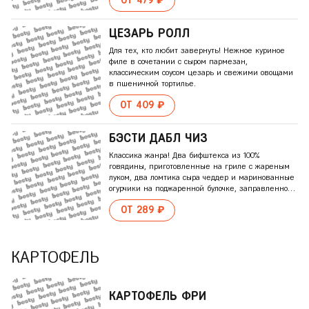
ОТ 479 ₽
ЦЕЗАРЬ РОЛЛ
Для тех, кто любит завернуть! Нежное куриное
филе в сочетании с сыром пармезан,
классическим соусом цезарь и свежими овощами
в пшеничной тортилье.
ОТ 409 ₽
БЭCТИ ДАБЛ ЧИЗ
Классика жанра! Два бифштекса из 100%
говядины, приготовленные на гриле с жареным
луком, два ломтика сыра чеддер и маринованные
огурчики на поджаренной булочке, заправленной
кетчупом и горчицей.
ОТ 289 ₽
КАРТОФЕЛЬ
КАРТОФЕЛЬ ФРИ