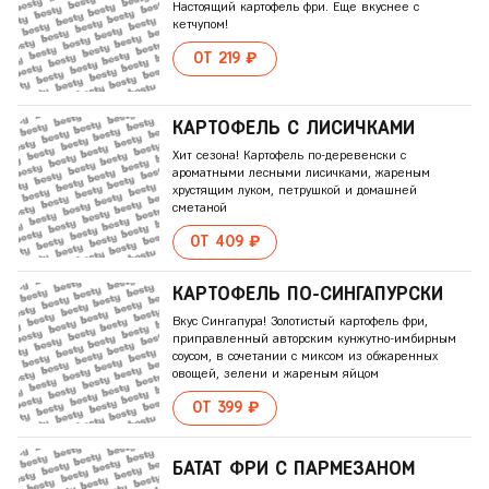
Настоящий картофель фри. Еще вкуснее с
кетчупом!
ОТ 219 ₽
КАРТОФЕЛЬ С ЛИСИЧКАМИ
Хит сезона! Картофель по-деревенски с
ароматными лесными лисичками, жареным
хрустящим луком, петрушкой и домашней
сметаной
ОТ 409 ₽
КАРТОФЕЛЬ ПО-СИНГАПУРСКИ
Вкус Сингапура! Золотистый картофель фри,
приправленный авторским кунжутно-имбирным
соусом, в сочетании с миксом из обжаренных
овощей, зелени и жареным яйцом
ОТ 399 ₽
БАТАТ ФРИ С ПАРМЕЗАНОМ