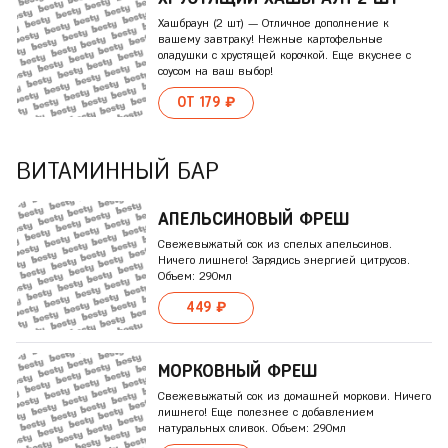
Хашбраун (2 шт) — Отличное дополнение к
вашему завтраку! Нежные картофельные
оладушки с хрустящей корочкой. Еще вкуснее с
соусом на ваш выбор!
ОТ 179 ₽
ВИТАМИННЫЙ БАР
АПЕЛЬСИНОВЫЙ ФРЕШ
Свежевыжатый сок из спелых апельсинов.
Ничего лишнего! Зарядись энергией цитрусов.
Объем: 290мл
449 ₽
МОРКОВНЫЙ ФРЕШ
Свежевыжатый сок из домашней моркови. Ничего
лишнего! Еще полезнее с добавлением
натуральных сливок. Объем: 290мл