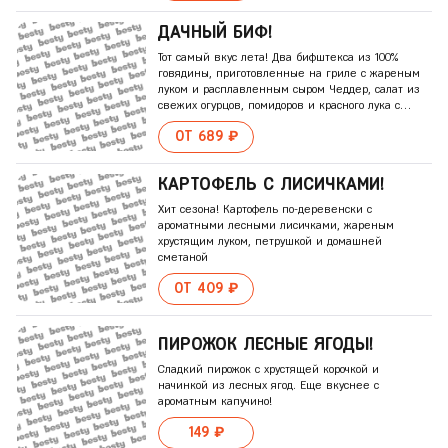
ДАЧНЫЙ БИФ!
Тот самый вкус лета! Два бифштекса из 100%
говядины, приготовленные на гриле с жареным
луком и расплавленным сыром Чеддер, салат из
свежих огурцов, помидоров и красного лука с
авторской заправкой из сметаны и французской
ОТ 689 ₽
горчицы
КАРТОФЕЛЬ С ЛИСИЧКАМИ!
Хит сезона! Картофель по-деревенски с
ароматными лесными лисичками, жареным
хрустящим луком, петрушкой и домашней
сметаной
ОТ 409 ₽
ПИРОЖОК ЛЕСНЫЕ ЯГОДЫ!
Сладкий пирожок с хрустящей корочкой и
начинкой из лесных ягод. Еще вкуснее с
ароматным капучино!
149 ₽