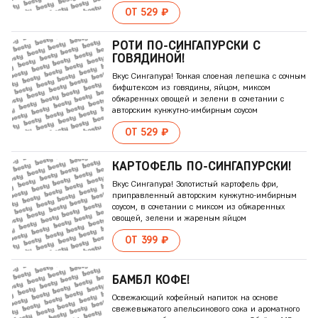
ОТ 529 ₽
РОТИ ПО-СИНГАПУРСКИ С
ГОВЯДИНОЙ!
Вкус Сингапура! Тонкая слоеная лепешка с сочным
бифштексом из говядины, яйцом, миксом
обжаренных овощей и зелени в сочетании с
авторским кунжутно-имбирным соусом
ОТ 529 ₽
КАРТОФЕЛЬ ПО-СИНГАПУРСКИ!
Вкус Сингапура! Золотистый картофель фри,
приправленный авторским кунжутно-имбирным
соусом, в сочетании с миксом из обжаренных
овощей, зелени и жареным яйцом
ОТ 399 ₽
БАМБЛ КОФЕ!
Освежающий кофейный напиток на основе
свежевыжатого апельсинового сока и ароматного