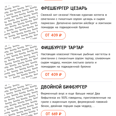
ФРЕШБУРГЕР ЦЕЗАРЬ
Свежий хит сезона! Нежная куриная котлета в
сочетании с пикатным соусом цезарь и сыром
пармезан. Дополнено салатом айсберг и ломтиком
помидора на поджаренной булочке
ОТ 409 ₽
ФИШБУРГЕР ТАРТАР
Настоящая классика! Нежные рыбные наггетсы в
сочетании с пикантным соусом тартар, сливочным
сыром чеддер, миксом листьев салата и
помидором на поджаренной булочке
ОТ 409 ₽
ДВОЙНОЙ БИФБУРГЕР
Фирменный вкус и еще больше мяса! Два
бифштекса из 100% говядины, приготовленные на
гриле с жаренным луком, фермерский говяжий
бекон, двойная порция сыра чеддер,
маринованные огурчики и кольца свежего
ОТ 669 ₽
красного лука на поджаренной булочке, щедро