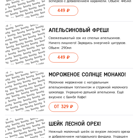
эсперссо с добавлением карамели. Объём: 445мл
449 ₽
АПЕЛЬСИНОВЫЙ ФРЕШ!
Свежевыжатый сок из спелых апельсинов.
Ничего лишнего! Зарядись энергией цитрусов.
Объем: 290мл
449 ₽
МОРОЖЕНОЕ СОЛНЦЕ МОНАКО!
Молочное мороженое с натуральным
апельсиновым топпингом и стружкой молочного
шоколада. Украшено долькой апельсина. Ещё
вкуснее с Бамбл Кофе!
ОТ 329 ₽
ШЕЙК ЛЕСНОЙ ОРЕХ!
Нежный молочный шейк со вкусом лесного ореха
и добавлением натурального фундука. Украшен