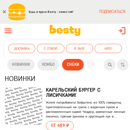
ПОДПИСАТЬСЯ
Будь в курсе Besty - новостей!
ДОСТАВКА
С СОБОЙ
В ЗАЛЕ
АВТО
НОВИНКИ
КОМБО
СНЕКИ
ФИРМЕННЫЕ БУРГЕ
НОВИНКИ
КАРЕЛЬСКИЙ БУРГЕР С
ЛИСИЧКАМИ!
Успей попробовать! Бифштекс из 100% говядины,
приготовленный на гриле с жареным луком и
расплавленным сыром Чеддер, ароматные лесные
лисички, пряная руккола и хрустящий лук в
сочетании с соусом из грибов и деревенской
ОТ 689 ₽
сметаной