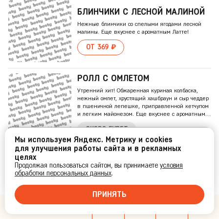
БЛИНЧИКИ С ЛЕСНОЙ МАЛИНОЙ
Нежные блинчики со спелыми ягодами лесной
малины. Еще вкуснее с ароматным Латте!
ОТ 369 ₽
РОЛЛ С ОМЛЕТОМ
Утренний хит! Обжаренная куриная колбаска,
нежный омлет, хрустящий хашбраун и сыр чеддер
в пшеничной лепешке, приправленной кетчупом
и легким майонезом. Еще вкуснее с ароматным
капучино!
СКОРО БУДЕТ
Мы используем Яндекс. Метрику и cookies
Ваш город
:
BESTY Аутлет Новая Рига
?
для улучшения работы сайта и в рекламных
АНГЛИЙСКИЙ ЗАВТРАК
целях
Сытное блюдо, в состав которого входит яичница,
Продолжая пользоваться сайтом, вы принимаете
условия
ДА
Нет, другой
говяжий бекон, пикантная куриная колбаска,
обработки персональных данных
.
хрустящий хашбраун и традиционная булочка
английский маффин
ПРИНЯТЬ
СКОРО БУДЕТ
ПОДАРОК
2 399 ₽
2 899 ₽
3 499 ₽
3 899 ₽