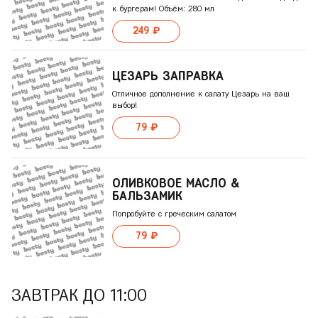
к бургерам! Объём: 280 мл
249 ₽
ЦЕЗАРЬ ЗAПРАВКА
Отличное дополнение к салату Цезарь на ваш
выбор!
79 ₽
ОЛИВКОВОЕ МАСЛО &
БAЛЬЗАМИК
Попробуйте с греческим салатом
79 ₽
ЗАВТРАК ДО 11:00