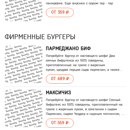
панировке. Еще вкуснее с соусом тар - тар
ОТ 359 ₽
ФИРМЕННЫЕ БУРГЕРЫ
ПАРМЕДЖАНО БИФ
Попробуйте бургер от настоящего шефа! Два
сочных бифштекса из 100% говядины,
приготовленные на гриле с жареным
луком, щедрая порция сыра пармезан, а также
ломтик сыра чеддер, свежие овощи и
ОТ 689 ₽
маринованные огурчики на поджаренной булочке,
заправленной пикантным соусом пармеджано.
Подается с перчатками для бургера
МАКСИЧИЗ
Попробуйте бургер от настоящего шефа! Сочный
бифштекс из 100% говядины, приготовленный на
гриле с жареным луком, в сочетании с сыром
Пармезан, сыром Чеддер и сырным топпингом, а
также ломтики фермерского говяжьего бекона и
ОТ 559 ₽
свежие овощи на поджаренной булочке,
заправленной оригинальным соусом Гриль.