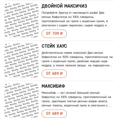
Подается с перчатками для бургера
ДВОЙНОЙ МАКСИЧИЗ
Попробуйте бургер от настоящего шефа! Два
сочных бифштекса из 100% говядины,
приготовленный на гриле с жареным луком, в
сочетании с сыром пармезан, сыром чеддер и
сырным топпингом, а также ломтики фермерского
ОТ 709 ₽
говяжьего бекона и свежие овощи на
поджаренной булочке, заправленной
оригинальным соусом гриль. Подается с
СТЕЙК ХАУС
перчатками для бургера
Действительно новая классика! Два сочных
бифштекса из 100% говядины, приготовленные на
гриле с жареным луком, двойная порция сыра
чеддер, а также свежие овощи на поджаренной
булочке, заправленной кетчупом и оригинальным
ОТ 689 ₽
соусом гриль. Подается с перчатками для бургера
МАКСИБИФ
Максибиф — хит сезона! Большой сочный
бифштекс из 100% говядины, приготовленный на
гриле, хрустящие листья разных видов салата,
сочные томаты, жаренный лучок в сочетании с
сыром чеддер, на поджаренной булочке,
ОТ 689 ₽
заправленной соусом BBQ и пикантным соусом со
множеством специй и трав. Подается с