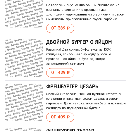
По-Баварски вкусно! Два сочных бифштекса из
свинины в сочетании с красным луком,
хрустящими маринованными огурчиками и сыром
Эмменталь, приправленные соусом барбекю
ОТ 389 ₽
ДВОЙНОЙ БУРГЕР С ЯЙЦОМ
Классика! Два сочных бифштекса из 100%
говядины, сливочный сыр чеддер, хорошо
прожаренное яйцо на булочке, щедро
заправленной кетчупом
ОТ 429 ₽
ФРЕШБУРГЕР ЦЕЗАРЬ
Свежий хит сезона! Нежная куриная котлета в
сочетании с пикатным соусом цезарь и сыром
пармезан. Дополнено салатом айсберг и ломтиком
помидора на поджаренной булочке
ОТ 409 ₽
ФИШБУРГЕР ТАРТАР