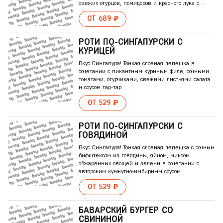
свежих огурцов, помидоров и красного лука с
авторской заправкой из сметаны и французской
ОТ 689 ₽
горчицы
РОТИ ПО-СИНГАПУРСКИ С
КУРИЦЕЙ
Вкус Сингапура! Тонкая слоеная лепешка в
сочетании с пикантным куриным филе, сочными
томатами, огурчиками, свежими листьями салата
и соусом тар-тар
ОТ 529 ₽
РОТИ ПО-СИНГАПУРСКИ С
ГОВЯДИНОЙ
Вкус Сингапура! Тонкая слоеная лепешка с сочным
бифштексом из говядины, яйцом, миксом
обжаренных овощей и зелени в сочетании с
авторским кунжутно-имбирным соусом
ОТ 529 ₽
БАВАРСКИЙ БУРГЕР СО
СВИНИНОЙ