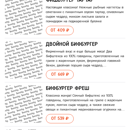
Настоящая классика! Нежные рыбные наггетсы в
сочетании с пикантным соусом тартар, сливочным
сыром чеддер, миксом листьев салата и
помидором на поджаренной булочке
ОТ 409 ₽
ДВОЙНОЙ БИФБУРГЕР
Фирменный вкус и еще больше мяса! Два
бифштекса из 100% говядины, приготовленные на
гриле с жаренным луком, фермерский говяжий
бекон, двойная порция сыра чеддер,
маринованные огурчики и кольца свежего
ОТ 669 ₽
красного лука на поджаренной булочке, щедро
заправленной кетчупом и горчицей. Подается с
перчатками для бургера
БИФБУРГЕР ФРЕШ
Классика жанра! Сочный бифштекс из 100%
говядины, приготовленный на гриле с жареным
луком, ломтик сыра чеддер, а также свежие
овощи и пикантные маринованные огурчики на
поджаренной булочке, заправленной
ОТ 539 ₽
оригинальным соусом, кетчупом и горчицей.