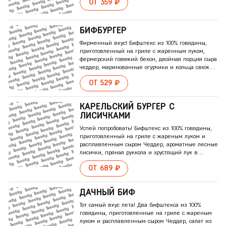
ОТ 359 ₽
БИФБУРГЕР
Фирменный вкус! Бифштекс из 100% говядины,
приготовленный на гриле с жаренным луком,
фермерский говяжий бекон, двойная порция сыра
чеддер, маринованные огурчики и кольца свежего
красного лука на поджаренной булочке, щедро
ОТ 529 ₽
заправленной кетчупом и горчицей.
КАРЕЛЬСКИЙ БУРГЕР С
ЛИСИЧКАМИ
Успей попробовать! Бифштекс из 100% говядины,
приготовленный на гриле с жареным луком и
расплавленным сыром Чеддер, ароматные лесные
лисички, пряная руккола и хрустящий лук в
сочетании с соусом из грибов и деревенской
ОТ 689 ₽
сметаной
ДАЧНЫЙ БИФ
Тот самый вкус лета! Два бифштекса из 100%
говядины, приготовленные на гриле с жареным
луком и расплавленным сыром Чеддер, салат из