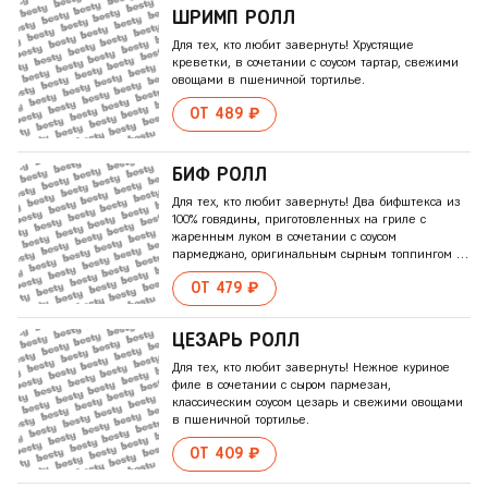
ШРИМП РОЛЛ
Для тех, кто любит завернуть! Хрустящие
креветки, в сочетании с соусом тартар, свежими
овощами в пшеничной тортилье.
ОТ 489 ₽
БИФ РОЛЛ
Для тех, кто любит завернуть! Два бифштекса из
100% говядины, приготовленных на гриле с
жаренным луком в сочетании с соусом
пармеджано, оригинальным сырным топпингом и
свежими овощами в пшеничной тортилье.
ОТ 479 ₽
ЦЕЗАРЬ РОЛЛ
Для тех, кто любит завернуть! Нежное куриное
филе в сочетании с сыром пармезан,
классическим соусом цезарь и свежими овощами
в пшеничной тортилье.
ОТ 409 ₽