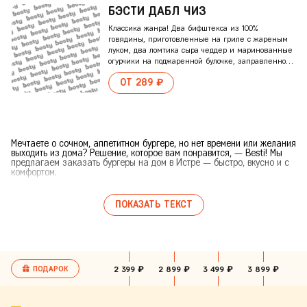
БЭCТИ ДАБЛ ЧИЗ
Классика жанра! Два бифштекса из 100%
говядины, приготовленные на гриле с жареным
луком, два ломтика сыра чеддер и маринованные
огурчики на поджаренной булочке, заправленной
кетчупом и горчицей.
ОТ 289 ₽
Мечтаете о сочном, аппетитном бургере, но нет времени или желания
выходить из дома? Решение, которое вам понравится, — Besti! Мы
предлагаем заказать бургеры на дом в Истре — быстро, вкусно и с
комфортом.
Почему стоит выбрать бургеры с
ПОКАЗАТЬ ТЕКСТ
доставкой в Besti?
· Невероятный вкус: мы знаем толк в бургерах, которые впечатлят!
Используем свежие, ингредиенты отличного качества: мясо для
котлет, хрустящие овощи, аппетитные соусы и нежнейшие булочки.
Каждый наш бургер — это маленький шедевр, созданный, чтобы
дарить удовольствие. Ищете лучший гамбургер в Истре? Вы его
нашли!
ПОДАРОК
2 399 ₽
2 899 ₽
3 499 ₽
3 899 ₽
· Удобство заказа: заказать бургеры дешево с доставкой на дом в
Истре? Пара кликов на сайте или один звонок — заказ уже
готовится.
· Демократичные цены: думаете, вкусно — равно дорого?