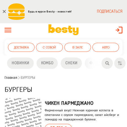
ПОДПИСАТЬСЯ
Будь в курсе Besty - новостей!
ДОСТАВКА
С СОБОЙ
В ЗАЛЕ
АВТО
НОВИНКИ
КОМБО
СНЕКИ
ФИРМЕННЫЕ БУРГЕ
Главная
БУРГЕРЫ
БУРГЕРЫ
ЧИКЕH ПАРМЕДЖАНО
Фирменный вкус! Нежная куриная котлета в
сочетании с соусом пармеджано, салат айсберг и
помидор на поджаренной булочке.