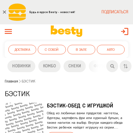
ПОДПИСАТЬСЯ
Будь в курсе Besty - новостей!
ДОСТАВКА
С СОБОЙ
В ЗАЛЕ
АВТО
НОВИНКИ
КОМБО
СНЕКИ
ФИРМЕННЫЕ БУРГЕ
Главная
БЭСТИК
БЭСТИК
БЭСТИК-ОБЕД С ИГРУШКОЙ
Обед из любимых вами продуктов: наггетсы,
бургеры, картофель фри или куриный бульон, а
также напиток на выбор. Внутри каждого обеда
Бестик ребенок найдет игрушку из серии.
Соберите всю коллекцию интересных игрушек